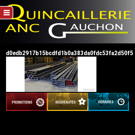
d0edb2917b15bcdfd1b0a383da0fdc53fa2d50f5